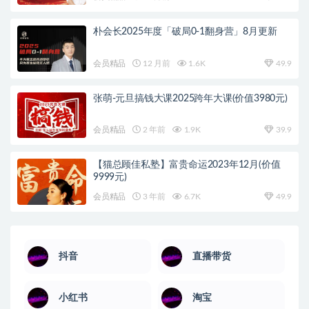
朴会长2025年度「破局0-1翻身营」8月更新
会员精品
12 月前
1.6K
49.9
张萌-元旦搞钱大课2025跨年大课(价值3980元)
会员精品
2 年前
1.9K
39.9
【猫总顾佳私塾】富贵命运2023年12月(价值
9999元)
会员精品
3 年前
6.7K
49.9
抖音
直播带货
小红书
淘宝