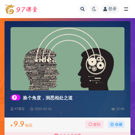
登录
全部
#
换个角度，洞悉相处之道
97课堂
2022-03-16
15.0K
9.9
收藏
签到
¥
钻石