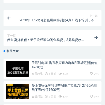
上一篇
2020年《小黑哥超级爆款特训第4期》线下培训，不刷
单、不开车，2020手淘最有效必爆搜索玩法
下一篇
闲鱼卖货教程：新手没经验学闲鱼卖货，3周卖货收入2
万（价值889）
相关文章
子鹏讲电商-淘宝私家班26年8月重磅更新(价值
4980元)
会员精品
4 天前
5.0K
99.9
爱上黄昏无界特训营AI推广实战7月27-30杭州
线下课(价值9800元)
会员精品
5 天前
3.7K
99.9