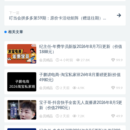
下一篇
叮当会拼多多第59期：原价卡活动矩阵（赠送往期）
2026年(价值4980元)
相关文章
纪主任-年费学员新版2026年8月7日更新（价值
1888元）
会员精品
4 小时前
27.8K
99.9
子鹏讲电商-淘宝私家班26年8月重磅更新(价值
4980元)
会员精品
2 天前
4.9K
99.9
宝子哥-抖音快手全套无人直播课2026年8月5更
新（价值2980元）
会员精品
2 天前
7.2K
49.9