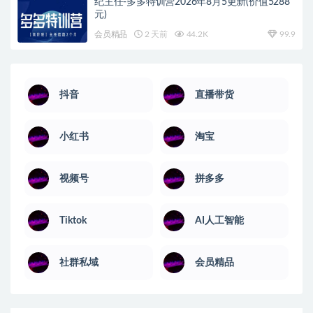
纪主任-多多特训营2026年8月5更新(价值5288
元)
会员精品
2 天前
44.2K
99.9
抖音
直播带货
小红书
淘宝
视频号
拼多多
Tiktok
AI人工智能
社群私域
会员精品