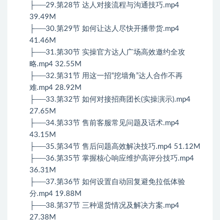
├──29.第28节 达人对接流程与沟通技巧.mp4
39.49M
├──30.第29节 如何让达人尽快开播带货.mp4
41.46M
├──31.第30节 实操官方达人广场高效邀约全攻
略.mp4 32.55M
├──32.第31节 用这一招“挖墙角”达人合作不再
难.mp4 28.92M
├──33.第32节 如何对接招商团长(实操演示).mp4
27.65M
├──34.第33节 售前客服常见问题及话术.mp4
43.15M
├──35.第34节 售后问题高效解决技巧.mp4 51.12M
├──36.第35节 掌握核心响应维护高评分技巧.mp4
36.31M
├──37.第36节 如何设置自动回复避免拉低体验
分.mp4 19.88M
├──38.第37节 三种退货情况及解决方案.mp4
27.38M