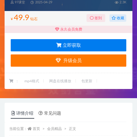
97课堂
2025-04-29
2.3K
49.9
收藏
签到
¥
钻石
永久会员免费
立即获取
升级会员
：
mp4格式
网盘在线播放
包更新
详情介绍
常见问题
当前位置：
首页
会员精品
正文