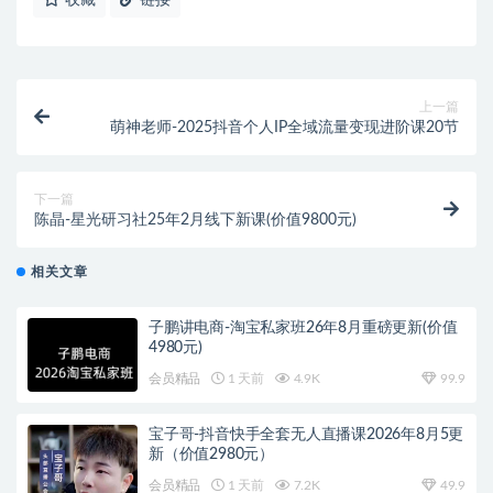
收藏
链接
上一篇
萌神老师-2025抖音个人IP全域流量变现进阶课20节
下一篇
陈晶-星光研习社25年2月线下新课(价值9800元)
相关文章
子鹏讲电商-淘宝私家班26年8月重磅更新(价值
4980元)
会员精品
1 天前
4.9K
99.9
宝子哥-抖音快手全套无人直播课2026年8月5更
新（价值2980元）
会员精品
1 天前
7.2K
49.9