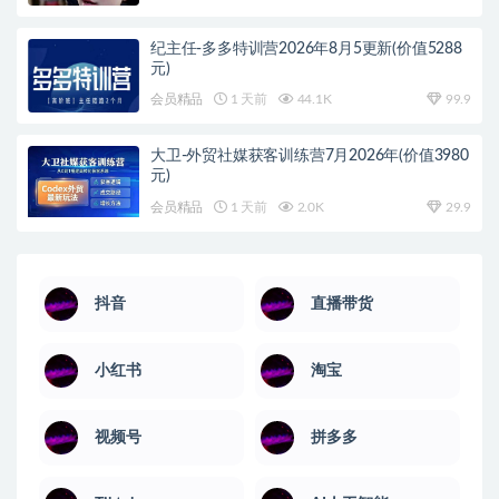
纪主任-多多特训营2026年8月5更新(价值5288
元)
会员精品
1 天前
44.1K
99.9
大卫-外贸社媒获客训练营7月2026年(价值3980
元)
会员精品
1 天前
2.0K
29.9
抖音
直播带货
小红书
淘宝
视频号
拼多多