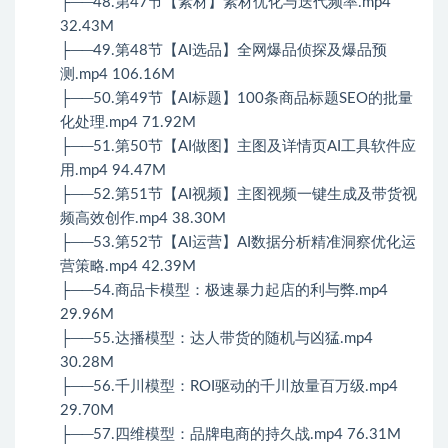
├──48.第47节【素材】素材优化与迭代频率.mp4
32.43M
├──49.第48节【AI选品】全网爆品侦探及爆品预
测.mp4 106.16M
├──50.第49节【AI标题】100条商品标题SEO的批量
化处理.mp4 71.92M
├──51.第50节【AI做图】主图及详情页AI工具软件应
用.mp4 94.47M
├──52.第51节【AI视频】主图视频一键生成及带货视
频高效创作.mp4 38.30M
├──53.第52节【AI运营】AI数据分析精准洞察优化运
营策略.mp4 42.39M
├──54.商品卡模型：极速暴力起店的利与弊.mp4
29.96M
├──55.达播模型：达人带货的随机与凶猛.mp4
30.28M
├──56.千川模型：ROI驱动的千川放量百万级.mp4
29.70M
├──57.四维模型：品牌电商的持久战.mp4 76.31M