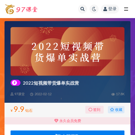
登录
全部
#
2022短视频带货爆单实战营
97课堂
2022-02-12
17.8K
9.9
收藏
签到
¥
钻石
永久会员免费