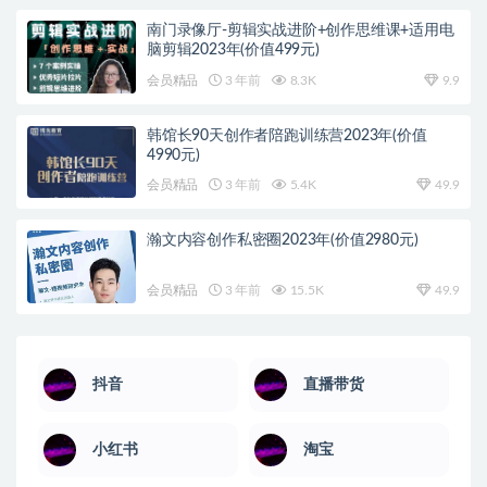
南门录像厅-剪辑实战进阶+创作思维课+适用电
脑剪辑2023年(价值499元)
会员精品
3 年前
8.3K
9.9
韩馆长90天创作者陪跑训练营2023年(价值
4990元)
会员精品
3 年前
5.4K
49.9
瀚文内容创作私密圈2023年(价值2980元)
会员精品
3 年前
15.5K
49.9
抖音
直播带货
小红书
淘宝