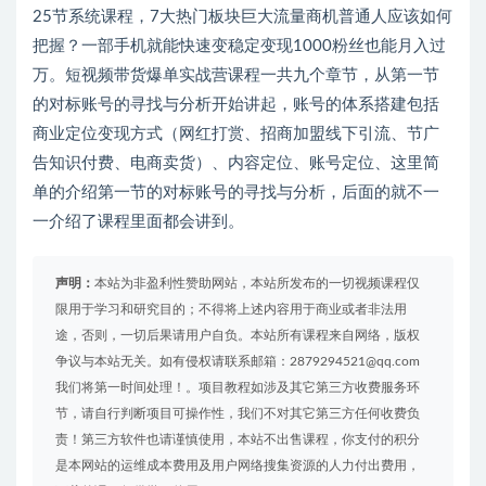
25节系统课程，7大热门板块巨大流量商机普通人应该如何
把握？一部手机就能快速变稳定变现1000粉丝也能月入过
万。短视频带货爆单实战营课程一共九个章节，从第一节
的对标账号的寻找与分析开始讲起，账号的体系搭建包括
商业定位变现方式（网红打赏、招商加盟线下引流、节广
告知识付费、电商卖货）、内容定位、账号定位、这里简
单的介绍第一节的对标账号的寻找与分析，后面的就不一
一介绍了课程里面都会讲到。
声明：
本站为非盈利性赞助网站，本站所发布的一切视频课程仅
限用于学习和研究目的；不得将上述内容用于商业或者非法用
途，否则，一切后果请用户自负。本站所有课程来自网络，版权
争议与本站无关。如有侵权请联系邮箱：2879294521@qq.com
我们将第一时间处理！。项目教程如涉及其它第三方收费服务环
节，请自行判断项目可操作性，我们不对其它第三方任何收费负
责！第三方软件也请谨慎使用，本站不出售课程，你支付的积分
是本网站的运维成本费用及用户网络搜集资源的人力付出费用，