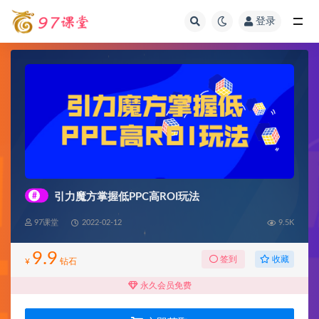
登录
全部
#
引力魔方掌握低PPC高ROI玩法
97课堂
2022-02-12
9.5K
9.9
收藏
签到
¥
钻石
永久会员免费