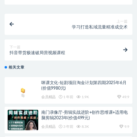
上一篇
学习打造私域流量精准成交术
下一篇
抖音带货极速破局营视频课程
相关文章
咪课文化-短剧项目淘金计划第四期2025年6月
(价值9980元)
会员精品
1 年前
1.9K
49.9
南门录像厅-剪辑实战进阶+创作思维课+适用电
脑剪辑2023年(价值499元)
会员精品
3 年前
8.3K
9.9