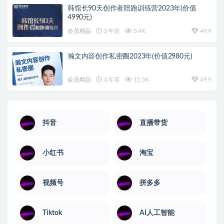
韩馆长90天创作者陪跑训练营2023年(价值
4990元)
会员精品
3 年前
5.4K
49.9
瀚文内容创作私密圈2023年(价值2980元)
会员精品
3 年前
15.5K
49.9
抖音
直播带货
小红书
淘宝
视频号
拼多多
Tiktok
AI人工智能