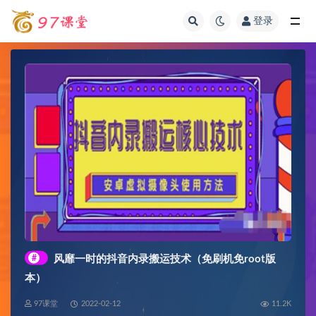
登录
全部
#
风靡一时的抖音内录搬运技术（免刷机免root版
本）
97课堂
2022-02-12
11.2K