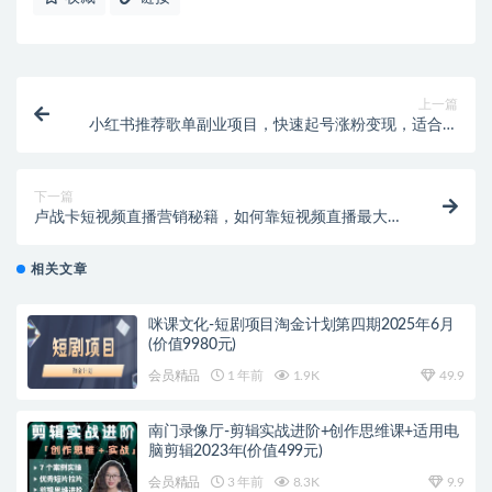
上一篇
小红书推荐歌单副业项目，快速起号涨粉变现，适合学
生 宝妈 上班族
下一篇
卢战卡短视频直播营销秘籍，如何靠短视频直播最大化
引流和变现
相关文章
咪课文化-短剧项目淘金计划第四期2025年6月
(价值9980元)
会员精品
1 年前
1.9K
49.9
南门录像厅-剪辑实战进阶+创作思维课+适用电
脑剪辑2023年(价值499元)
会员精品
3 年前
8.3K
9.9