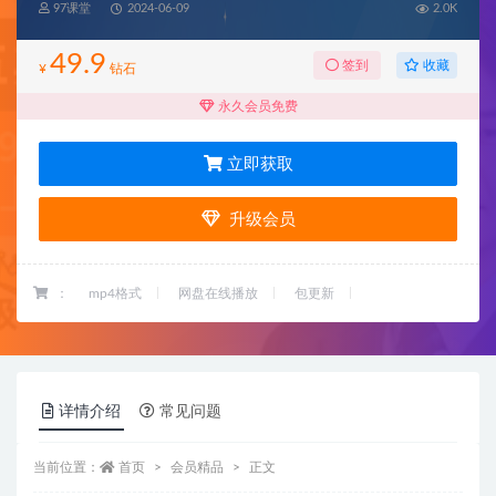
97课堂
2024-06-09
2.0K
49.9
收藏
签到
¥
钻石
永久会员免费
立即获取
升级会员
：
mp4格式
网盘在线播放
包更新
详情介绍
常见问题
当前位置：
首页
会员精品
正文