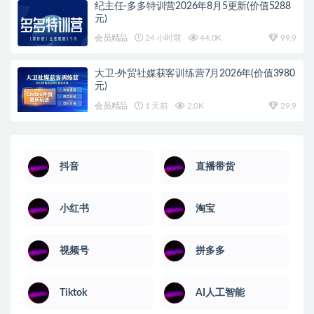
纪主任-多多特训营2026年8月5更新(价值5288
元)
会员精品
24 小时前
44.0K
99.9
大卫-外贸社媒获客训练营7月2026年(价值3980
元)
会员精品
1 天前
2.0K
29.9
抖音
直播带货
小红书
淘宝
视频号
拼多多
Tiktok
AI人工智能