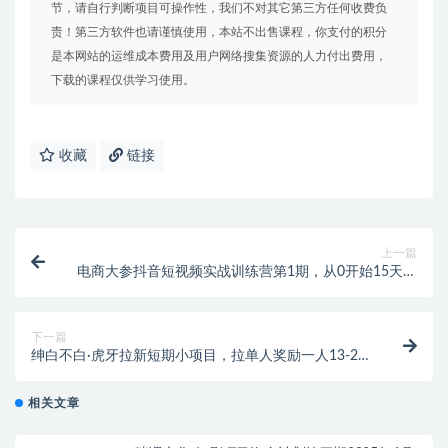
节，请自行判断项目可操作性，我们不对其它第三方任何收费负
责！第三方软件也请谨慎使用，本站不出售课程，你支付的积分
是本网站的运维成本费用及用户网络搜集资源的人力付出费用，
下载的课程仅供学习使用。
收藏
链接
上一篇
电商大参抖音短视频实战训练营第1期，从0开始15天老
师带你打造一个赚钱账号
下一篇
绅白不白·虎牙拉新短期小项目，拉单人奖励一人13-20
块价值398元
相关文章