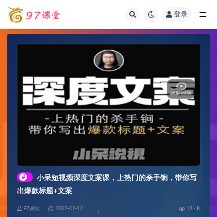
登录
全部
#
小呆短视频深度文案课，上热门的杀手锏，带你写
出爆款标题+文案
97课堂
2022-02-12
18.4K