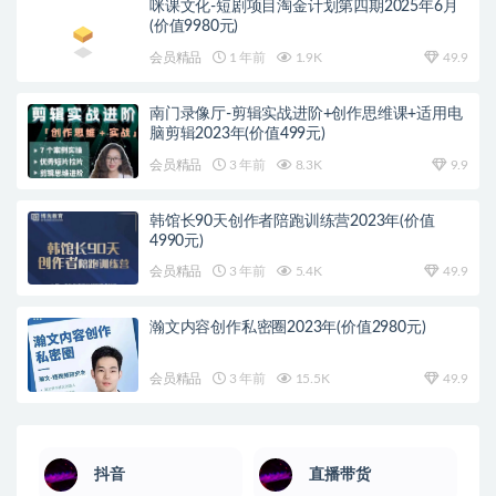
咪课文化-短剧项目淘金计划第四期2025年6月
(价值9980元)
会员精品
1 年前
1.9K
49.9
南门录像厅-剪辑实战进阶+创作思维课+适用电
脑剪辑2023年(价值499元)
会员精品
3 年前
8.3K
9.9
韩馆长90天创作者陪跑训练营2023年(价值
4990元)
会员精品
3 年前
5.4K
49.9
瀚文内容创作私密圈2023年(价值2980元)
会员精品
3 年前
15.5K
49.9
抖音
直播带货