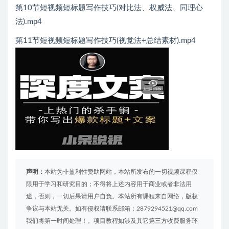
第10节短视频短标题写作技巧(对比法、权威法、同理心
法).mp4
第11节短视频短标题写作技巧(视觉法+总结素材).mp4
声明：
本站为非盈利性赞助网站，本站所发布的一切视频课程仅
限用于学习和研究目的；不得将上述内容用于商业或者非法用
途，否则，一切后果请用户自负。本站所有课程来自网络，版权
争议与本站无关。如有侵权请联系邮箱：2879294521@qq.com
我们将第一时间处理！。项目教程如涉及其它第三方收费服务环