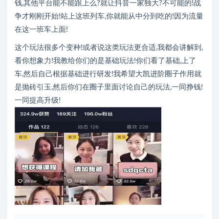
钱,其他平台能不能跟上么?就让抖音一家独大?不可能的!战
争才刚刚开始!站上这班列车,你就能从中分到吃的!因为流量
在这一班车上面!
这个玩法很多个变种!或者说这类玩法更合适,我都会讲解到,
看你想象力!我教给你们的是基础玩法!你们看了基础,上了
车,然后自己根据基础进行研发!我希望大凯进阶圈子作用就
是抛砖引玉,然后你们在圈子里面讨论自己的玩法,一同挣钱!
一同提高升级!