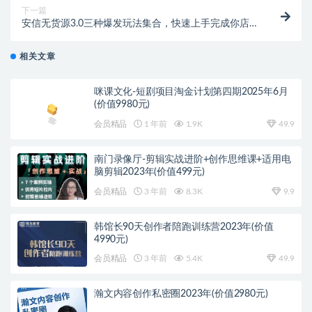
下一篇
安信无货源3.0三种爆发玩法集合，快速‬‬上手完成你店
铺的飞起‬‬爆发
相关文章
咪课文化-短剧项目淘金计划第四期2025年6月
(价值9980元)
会员精品
1 年前
1.9K
49.9
南门录像厅-剪辑实战进阶+创作思维课+适用电
脑剪辑2023年(价值499元)
会员精品
3 年前
8.3K
9.9
韩馆长90天创作者陪跑训练营2023年(价值
4990元)
会员精品
3 年前
5.4K
49.9
瀚文内容创作私密圈2023年(价值2980元)