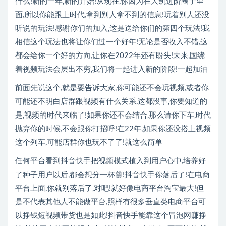
什么!新的一年,新的开始!从现在,你因为在大凯进阶圈子里
面,所以你能跟上时代,拿到别人拿不到的信息!玩着别人还没
听说的玩法!感谢你们的加入,这是送给你们的第四个玩法!我
相信这个玩法也将让你们过一个好年!无论是否收入不错,这
都会给你一个好的方向,让你在2022年还有盼头!未来,国绕
着视频玩法会层出不穷,我们将一起进入新的阶段!一起加油
前面先说这个,就是要告诉大家,你可能还不会玩视频,或者你
可能还不明白店群跟视频有什么关系,这都没事,你要知道的
是,视频的时代来临了!如果你还不会结合,那么请你下车,时代
抛弃你的时候,不会跟你打招呼!在22年,如果你还没搭上视频
这个列车,可能店群你也玩不了了!就这么简单
任何平台看到抖音快手把视频模式植入到用户心中,培养好
了种子用户以后,都会想分一杯羹!抖音快手你落后了!在电商
平台上面,你就别落后了,对吧!就好像电商平台淘宝最大!但
是不代表其他人不能做平台,照样有很多垂直类电商平台可
以挣钱短视频带货也是如此!抖音快手能靠这个冒泡网赚挣