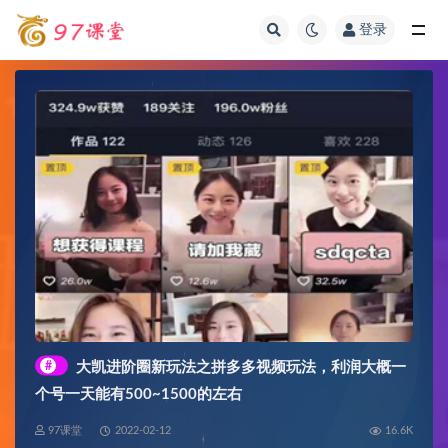
登录
全部
#
大凯进阶圈新玩法之拼多多视频玩法，利润大概一
个号一天能有500~1500的左右
97课堂
2022-02-12
16.6K