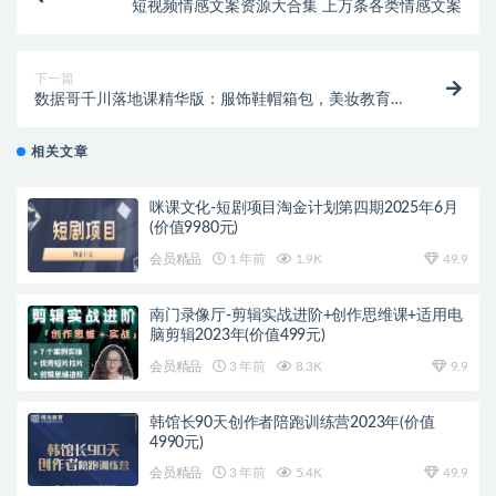
短视频情感文案资源大合集 上万条各类情感文案
下一篇
数据哥千川落地课精华版：服饰鞋帽箱包，美妆教育
茶，珠宝文玩等千川搭建
相关文章
咪课文化-短剧项目淘金计划第四期2025年6月
(价值9980元)
会员精品
1 年前
1.9K
49.9
南门录像厅-剪辑实战进阶+创作思维课+适用电
脑剪辑2023年(价值499元)
会员精品
3 年前
8.3K
9.9
韩馆长90天创作者陪跑训练营2023年(价值
4990元)
会员精品
3 年前
5.4K
49.9