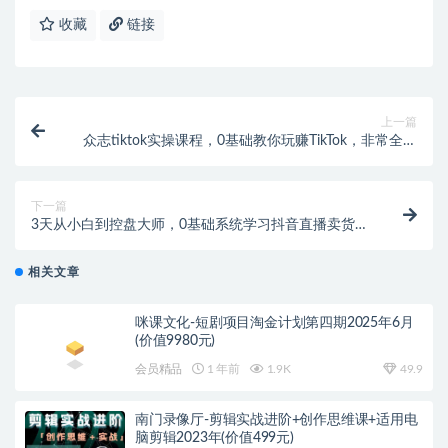
收藏
链接
上一篇
众志tiktok实操课程，0基础教你玩赚TikTok，非常全面
的TikTok实操教学
下一篇
3天从小白到控盘大师，0基础系统学习抖音直播卖货
实现日出千单的实操方法
相关文章
咪课文化-短剧项目淘金计划第四期2025年6月
(价值9980元)
会员精品
1 年前
1.9K
49.9
南门录像厅-剪辑实战进阶+创作思维课+适用电
脑剪辑2023年(价值499元)