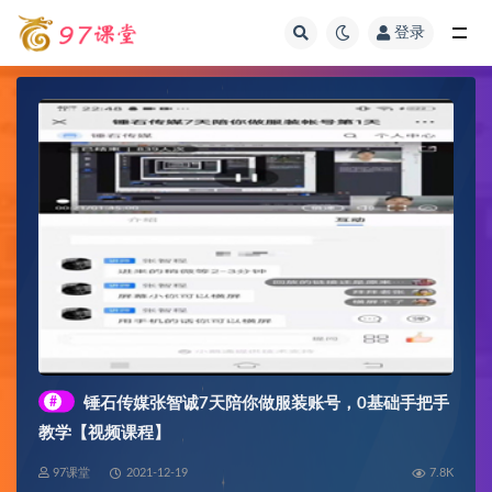
登录
全部
#
锤石传媒张智诚7天陪你做服装账号，0基础手把手
教学【视频课程】
97课堂
2021-12-19
7.8K