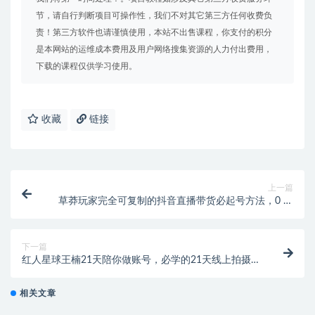
节，请自行判断项目可操作性，我们不对其它第三方任何收费负
责！第三方软件也请谨慎使用，本站不出售课程，你支付的积分
是本网站的运维成本费用及用户网络搜集资源的人力付出费用，
下载的课程仅供学习使用。
收藏
链接
上一篇
草莽玩家完全可复制的抖音直播带货必起号方法，0 粉
0 投放【保姆级教程】
下一篇
红人星球王楠21天陪你做账号，必学的21天线上拍摄剪
辑课
相关文章