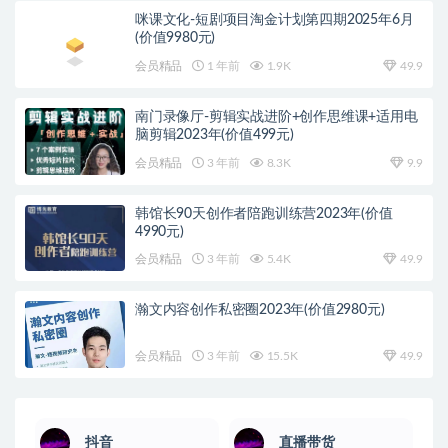
咪课文化-短剧项目淘金计划第四期2025年6月
(价值9980元)
会员精品
1 年前
1.9K
49.9
南门录像厅-剪辑实战进阶+创作思维课+适用电
脑剪辑2023年(价值499元)
会员精品
3 年前
8.3K
9.9
韩馆长90天创作者陪跑训练营2023年(价值
4990元)
会员精品
3 年前
5.4K
49.9
瀚文内容创作私密圈2023年(价值2980元)
会员精品
3 年前
15.5K
49.9
抖音
直播带货