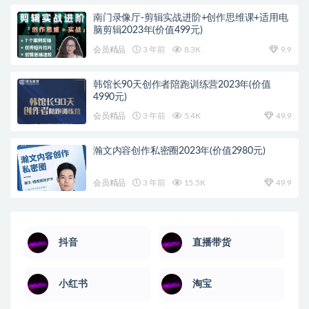
南门录像厅-剪辑实战进阶+创作思维课+适用电
脑剪辑2023年(价值499元)
会员精品
3 年前
8.3K
9.9
韩馆长90天创作者陪跑训练营2023年(价值
4990元)
会员精品
3 年前
5.4K
49.9
瀚文内容创作私密圈2023年(价值2980元)
会员精品
3 年前
15.5K
49.9
抖音
直播带货
小红书
淘宝