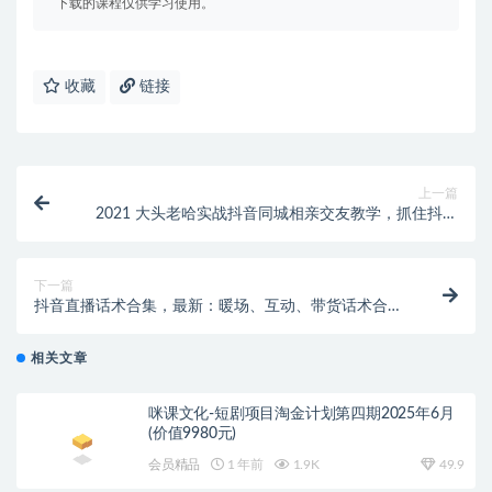
下载的课程仅供学习使用。
收藏
链接
上一篇
2021 大头老哈实战抖音同城相亲交友教学，抓住抖音
同城流量红利，每月 10 万收入
下一篇
抖音直播话术合集，最新：暖场、互动、带货话术合
集，干货满满建议收藏
相关文章
咪课文化-短剧项目淘金计划第四期2025年6月
(价值9980元)
会员精品
1 年前
1.9K
49.9