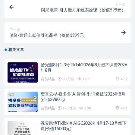
上一篇
阿呆电商-引力魔方系统实操课（价值599元）
下一篇
茂隆-直通车低价引流课程（价值1999元）
相关文章
拾光船8月1-3号TikTok2026年8月线下课资2026
年8月
会员精品
30 分前
1.8K
49.9
贾真云杉·拼多多“AI智创+利润爆破”2026年8月
(价值3980元)
会员精品
1 小时前
2.3K
49.9
视界跨境TikTok X AIGC2026年4月17-18号线下
课(价值15000元)