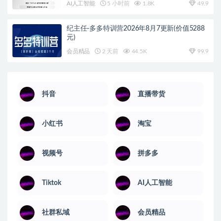
AI人工智能
5 小时前
1.8K
49.9
纪主任-多多特训营2026年8月7更新(价值5288
元)
会员精品
2 天前
44.5K
99.9
抖音
直播带货
小红书
淘宝
视频号
拼多多
Tiktok
AI人工智能
社群私域
会员精品