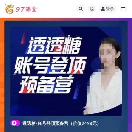
登录
全部
#
透透糖-账号登顶预备营（价值2498元）