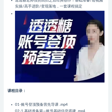
透透糖老师强势回归之后经典创作！基础准备/短视频
实操/高手进阶/变现落地，一套课程搞定
课程目录：
01-账号登顶预备营先导课 .mp4
02-1.基础准备篇—账号基础信息搭建 .mp4