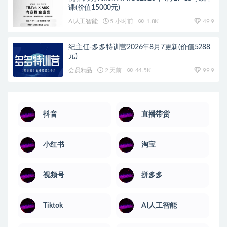
课(价值15000元)
AI人工智能
5 小时前
1.8K
49.9
纪主任-多多特训营2026年8月7更新(价值5288
元)
会员精品
2 天前
44.5K
99.9
抖音
直播带货
小红书
淘宝
视频号
拼多多
Tiktok
AI人工智能