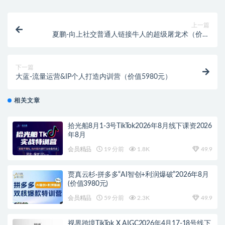
上一篇
夏鹏-向上社交普通人链接牛人的超级屠龙术（价值
2999元）
下一篇
大蓝-流量运营&IP个人打造内训营（价值5980元）
相关文章
拾光船8月1-3号TikTok2026年8月线下课资2026
年8月
会员精品
19 分前
1.8K
49.9
贾真云杉·拼多多“AI智创+利润爆破”2026年8月
(价值3980元)
会员精品
59 分前
2.3K
49.9
视界跨境TikTok X AIGC2026年4月17-18号线下