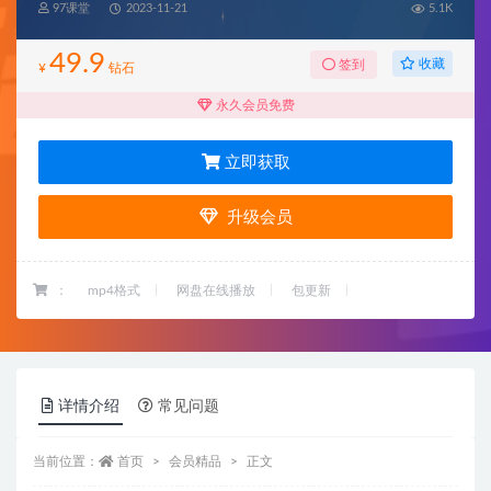
97课堂
2023-11-21
5.1K
49.9
收藏
签到
¥
钻石
永久会员免费
立即获取
升级会员
：
mp4格式
网盘在线播放
包更新
详情介绍
常见问题
当前位置：
首页
会员精品
正文