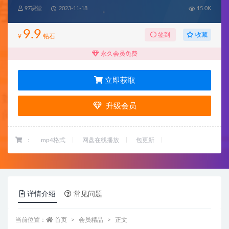
97课堂
2023-11-18
15.0K
9.9
收藏
签到
¥
钻石
永久会员免费
立即获取
升级会员
：
mp4格式
网盘在线播放
包更新
详情介绍
常见问题
当前位置：
首页
会员精品
正文