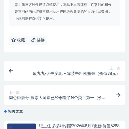
责！第三方软件也请谨慎使用，本站不出售课程，你支付的积分
是本网站的运维成本费用及用户网络搜集资源的人力付出费用，
下载的课程仅供学习使用。
收藏
链接
上一篇
厦九九-读书变现 – 靠读书轻松赚钱（价值98元）
下一篇
周心驰唐哥-搜索大师课已经创造了N个类目第一（价值
1088元）
相关文章
纪主任-多多特训营2026年8月7更新(价值5288