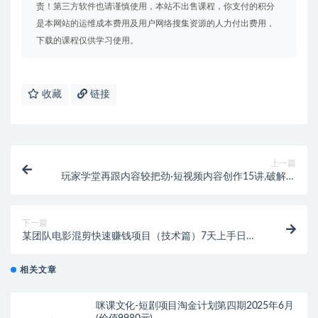
责！第三方软件也请谨慎使用，本站不出售课程，你支付的积分
是本网站的运维成本费用及用户网络搜集资源的人力付出费用，
下载的课程仅供学习使用。
收藏
链接
上一篇
玩家学堂再跟内容较把劲·短视频内容创作15讲,破解内
容的秘密
下一篇
某团队电影混剪快速赚钱项目（技术篇）7天上手日入
500左右
相关文章
咪课文化-短剧项目淘金计划第四期2025年6月