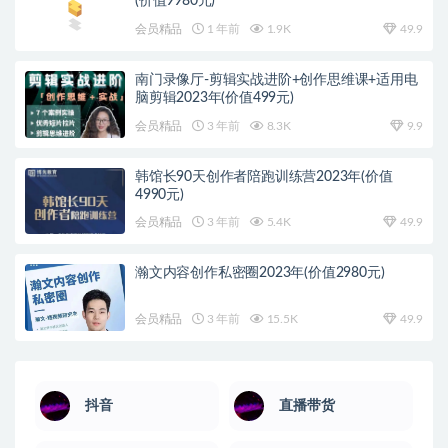
(价值9980元)
会员精品
1 年前
1.9K
49.9
南门录像厅-剪辑实战进阶+创作思维课+适用电
脑剪辑2023年(价值499元)
会员精品
3 年前
8.3K
9.9
韩馆长90天创作者陪跑训练营2023年(价值
4990元)
会员精品
3 年前
5.4K
49.9
瀚文内容创作私密圈2023年(价值2980元)
会员精品
3 年前
15.5K
49.9
抖音
直播带货