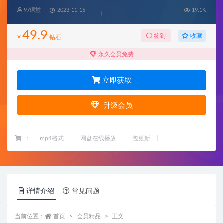
97课堂
2023-11-15
19.1K
49.9
收藏
签到
¥
钻石
永久会员免费
立即获取
升级会员
：
mp4格式
网盘在线播放
包更新
详情介绍
常见问题
当前位置：
首页
会员精品
正文