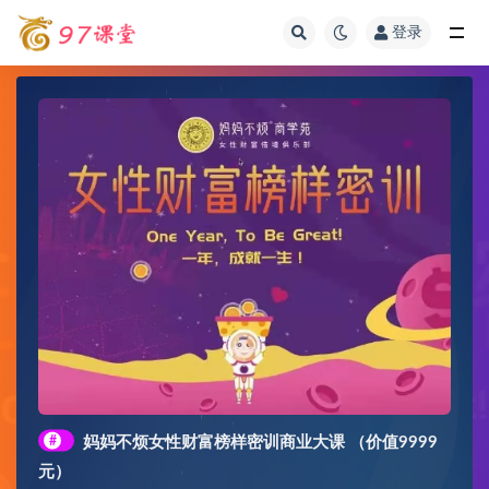
登录
全部
#
妈妈不烦女性财富榜样密训商业大课 （价值9999
元）