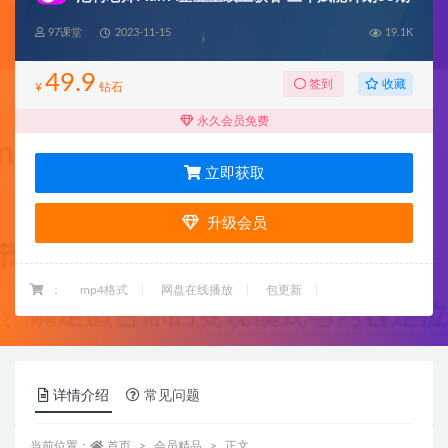
97课堂
2023-11-15
19.1K
49.9
收藏
签到
¥
钻石
永久会员免费
立即获取
升级会员
：
mp4格式
网盘在线播放
包更新
详情介绍
常见问题
当前位置：
首页
会员精品
正文