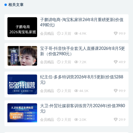
相关文章
子鹏讲电商-淘宝私家班26年8月重磅更新(价值
4980元)
会员精品
2 天前
4.9K
99.9
宝子哥-抖音快手全套无人直播课2026年8月5更
新（价值2980元）
会员精品
2 天前
7.2K
49.9
纪主任-多多特训营2026年8月5更新(价值5288
元)
会员精品
2 天前
44.1K
99.9
大卫-外贸社媒获客训练营7月2026年(价值3980
元)
会员精品
2 天前
2.0K
29.9