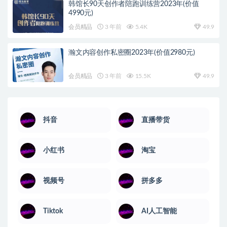
韩馆长90天创作者陪跑训练营2023年(价值
4990元)
会员精品
3 年前
5.4K
49.9
瀚文内容创作私密圈2023年(价值2980元)
会员精品
3 年前
15.5K
49.9
抖音
直播带货
小红书
淘宝
视频号
拼多多
Tiktok
AI人工智能