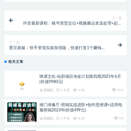
上一篇
抖音最新课程：账号类型定位+视频搬运发送处理+起号
基础
下一篇
爱豆新媒：快手变现实操加强版，快速打造1个赚钱的
快手
相关文章
咪课文化-短剧项目淘金计划第四期2025年6月
(价值9980元)
会员精品
1 年前
1.9K
49.9
南门录像厅-剪辑实战进阶+创作思维课+适用电
脑剪辑2023年(价值499元)
会员精品
3 年前
8.3K
9.9