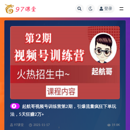
登录
全部
#
起航哥视频号训练营第2期，引爆流量疯狂下单玩
法，5天狂赚2万+
97课堂
2021-11-17
19.8K