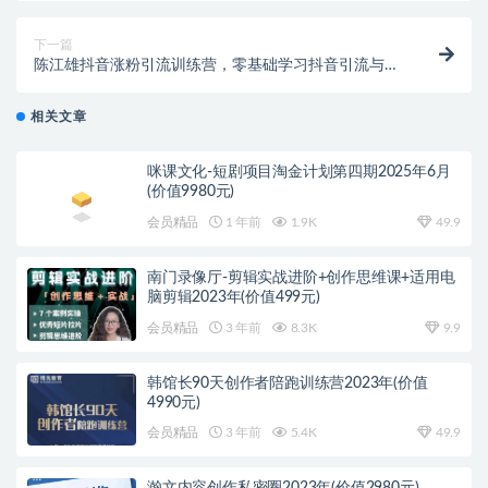
下一篇
陈江雄抖音涨粉引流训练营，零基础学习抖音引流与变
现
相关文章
咪课文化-短剧项目淘金计划第四期2025年6月
(价值9980元)
会员精品
1 年前
1.9K
49.9
南门录像厅-剪辑实战进阶+创作思维课+适用电
脑剪辑2023年(价值499元)
会员精品
3 年前
8.3K
9.9
韩馆长90天创作者陪跑训练营2023年(价值
4990元)
会员精品
3 年前
5.4K
49.9