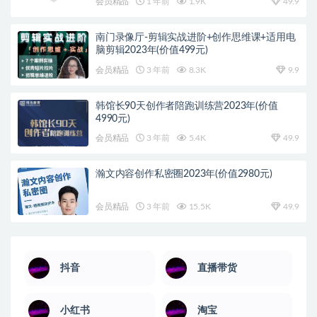
会员精品
1 年前
1.9K
49.9
南门录像厅-剪辑实战进阶+创作思维课+适用电
脑剪辑2023年(价值499元)
会员精品
3 年前
8.3K
9.9
韩馆长90天创作者陪跑训练营2023年(价值
4990元)
会员精品
3 年前
5.4K
49.9
瀚文内容创作私密圈2023年(价值2980元)
会员精品
3 年前
15.5K
49.9
抖音
直播带货
小红书
淘宝