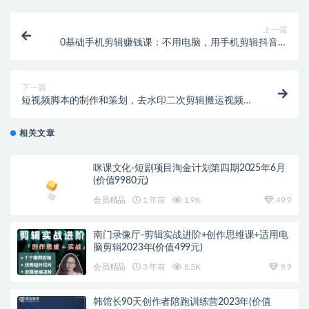
上一篇
0基础手机剪辑赚钱课：不用电脑，用手机剪辑抖音教
程
下一篇
短视频脚本的制作和策划，去水印二次剪辑搬运视频玩
法轻松过原创
相关文章
咪课文化-短剧项目淘金计划第四期2025年6月
(价值9980元)
会员精品
1 年前
1.9K
49.9
南门录像厅-剪辑实战进阶+创作思维课+适用电
脑剪辑2023年(价值499元)
会员精品
3 年前
8.3K
9.9
韩馆长90天创作者陪跑训练营2023年(价值