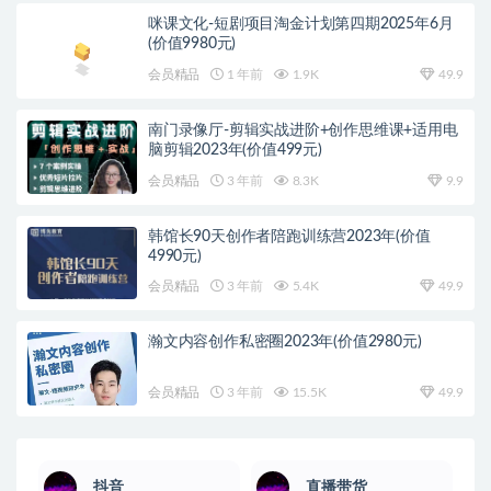
咪课文化-短剧项目淘金计划第四期2025年6月
(价值9980元)
会员精品
1 年前
1.9K
49.9
南门录像厅-剪辑实战进阶+创作思维课+适用电
脑剪辑2023年(价值499元)
会员精品
3 年前
8.3K
9.9
韩馆长90天创作者陪跑训练营2023年(价值
4990元)
会员精品
3 年前
5.4K
49.9
瀚文内容创作私密圈2023年(价值2980元)
会员精品
3 年前
15.5K
49.9
抖音
直播带货