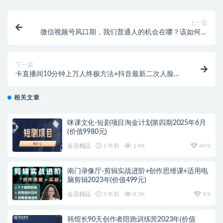
上一篇
微信视频号风口期，我们普通人的机会在哪？该如何把
握先机红利？微信短视频先导课
下一篇
卡直播间10分钟上万人终极方法+抖音最新二次人脸验
证百分百解决（无水印）
相关文章
咪课文化-短剧项目淘金计划第四期2025年6月
(价值9980元)
会员精品
1 年前
1.9K
49.9
南门录像厅-剪辑实战进阶+创作思维课+适用电
脑剪辑2023年(价值499元)
会员精品
3 年前
8.3K
9.9
韩馆长90天创作者陪跑训练营2023年(价值