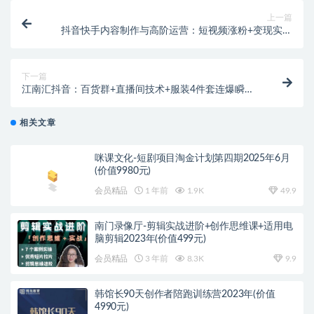
上一篇
抖音快手内容制作与高阶运营：短视频涨粉+变现实战
训练营
下一篇
江南汇抖音：百货群+直播间技术+服装4件套连爆瞬爆
起神号+视频去重
相关文章
咪课文化-短剧项目淘金计划第四期2025年6月
(价值9980元)
会员精品
1 年前
1.9K
49.9
南门录像厅-剪辑实战进阶+创作思维课+适用电
脑剪辑2023年(价值499元)
会员精品
3 年前
8.3K
9.9
韩馆长90天创作者陪跑训练营2023年(价值
4990元)