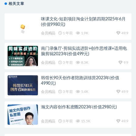
相关文章
咪课文化-短剧项目淘金计划第四期2025年6月
(价值9980元)
会员精品
1 年前
1.9K
49.9
南门录像厅-剪辑实战进阶+创作思维课+适用电
脑剪辑2023年(价值499元)
会员精品
3 年前
8.3K
9.9
韩馆长90天创作者陪跑训练营2023年(价值
4990元)
会员精品
3 年前
5.4K
49.9
瀚文内容创作私密圈2023年(价值2980元)
会员精品
3 年前
15.5K
49.9