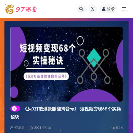
登录
全部
#
《从0打造爆款赚翻抖音号》 短视频变现68个实操
秘诀
97课堂
2021-09-16
5.3K