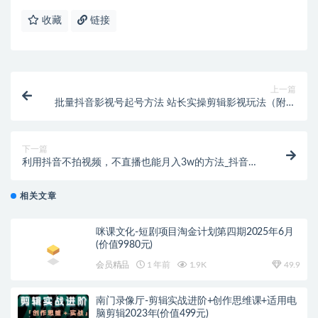
收藏
链接
上一篇
批量抖音影视号起号方法 站长实操剪辑影视玩法（附软
件）
下一篇
利用抖音不拍视频，不直播也能月入3w的方法_抖音赚
钱项目视频教程
相关文章
咪课文化-短剧项目淘金计划第四期2025年6月
(价值9980元)
会员精品
1 年前
1.9K
49.9
南门录像厅-剪辑实战进阶+创作思维课+适用电
脑剪辑2023年(价值499元)