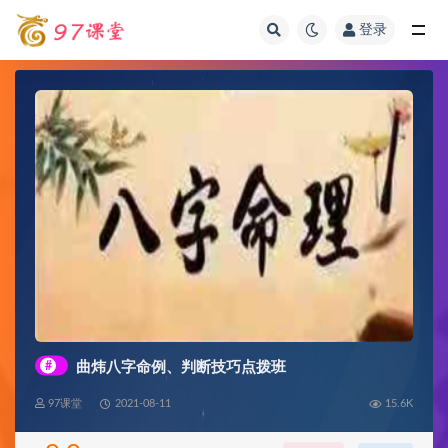
登录
全部
#
曲炜八字命例、判断技巧点拨班
97课堂
2021-08-11
15.6K