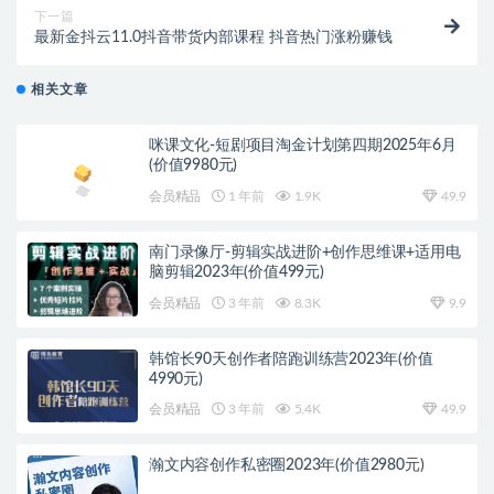
下一篇
最新金抖云11.0抖音带货内部课程 抖音热门涨粉赚钱
相关文章
咪课文化-短剧项目淘金计划第四期2025年6月
(价值9980元)
会员精品
1 年前
1.9K
49.9
南门录像厅-剪辑实战进阶+创作思维课+适用电
脑剪辑2023年(价值499元)
会员精品
3 年前
8.3K
9.9
韩馆长90天创作者陪跑训练营2023年(价值
4990元)
会员精品
3 年前
5.4K
49.9
瀚文内容创作私密圈2023年(价值2980元)