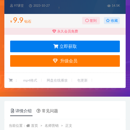
97课堂
2023-10-27
14.5K
9.9
收藏
签到
¥
钻石
永久会员免费
立即获取
升级会员
：
mp4格式
网盘在线播放
包更新
详情介绍
常见问题
当前位置：
首页
名师营销
正文