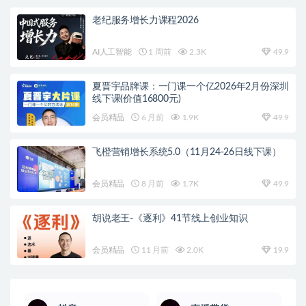
老纪服务增长力课程2026
AI人工智能
1 周前
2.3K
49.9
夏晋宇品牌课：一门课一个亿2026年2月份深圳
线下课(价值16800元)
会员精品
6 月前
1.9K
49.9
飞橙营销增长系统5.0（11月24-26日线下课）
会员精品
8 月前
1.7K
49.9
胡说老王-《逐利》41节线上创业知识
会员精品
11 月前
2.0K
19.9